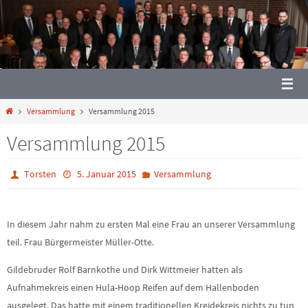
Zum
Inhalt
springen
Start
Versammlung
Versammlung 2015
Versammlung 2015
Torsten
5. Januar 2015
Versammlung
In diesem Jahr nahm zu ersten Mal eine Frau an unserer Versammlung
teil. Frau Bürgermeister Müller-Otte.
Gildebruder Rolf Barnkothe und Dirk Wittmeier hatten als
Aufnahmekreis einen Hula-Hoop Reifen auf dem Hallenboden
ausgelegt. Das hatte mit einem traditionellen Kreidekreis nichts zu tun